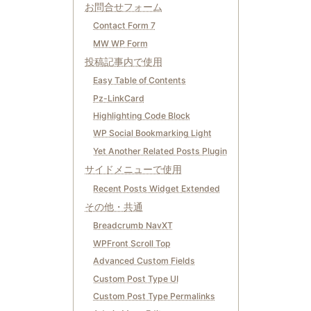
お問合せフォーム
Contact Form 7
MW WP Form
投稿記事内で使用
Easy Table of Contents
Pz-LinkCard
Highlighting Code Block
WP Social Bookmarking Light
Yet Another Related Posts Plugin
サイドメニューで使用
Recent Posts Widget Extended
その他・共通
Breadcrumb NavXT
WPFront Scroll Top
Advanced Custom Fields
Custom Post Type UI
Custom Post Type Permalinks