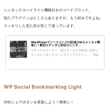
シンタックスハイライト機能付きのコードブロック。
似たプラグインはたくさんありますが、もう好みですよね。
スッキリした見た目が良くて使っています。
WordPressでソースコードの記述がめちゃくちゃ簡
単に！新旧エディタに対応のシンタ...
ブロックエディター・旧エディターの両方に対応し
ているシンタックスハイライトプラグイン、「Highl
ighting Code Block」の使い方を紹介します。クリ
ックだけでコードブロックを簡単に挿入でき、選択
した言語に合わせてシンタックスハイライトしてく
れます。カラーリングは現在「Light」と「Dark」
の2種類。カラーリングの例カラーリングの例この
ような格好いい表示のコードブロックがめちゃくち
WP Social Bookmarking Light
ゃ簡単に使用できます！シンタックスハイライトの
機能自体は「prism.js」を使っています。（より良い
カラーリングができるように少しだけ追...
SNSシェアボタンを実装しよう！簡単に！