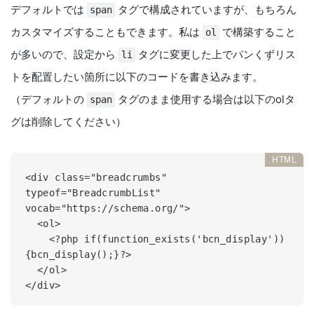
デフォルトでは
タグで構成されていますが、もちろん
span
カスタマイズすることもできます。私は
で構築すること
ol
が多いので、設定から
タグに変更した上でパンくずリス
li
トを配置したい箇所に以下のコードを書き込みます。
（デフォルトの
タグのまま使用する場合は以下のolタ
span
グは削除してください）
<div class="breadcrumbs" 
typeof="BreadcrumbList" 
vocab="https://schema.org/">

  <ol>

    <?php if(function_exists('bcn_display'))
{bcn_display();}?>

  </ol>

</div>